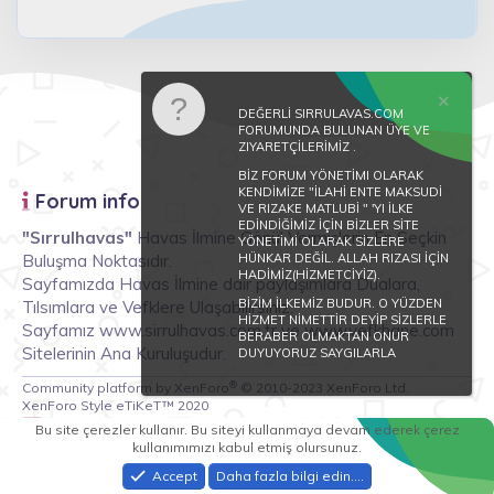
DEĞERLİ SIRRULAVAS.COM
FORUMUNDA BULUNAN ÜYE VE
ZIYARETÇİLERİMİZ .
BİZ FORUM YÖNETİMI OLARAK
KENDİMİZE "İLAHİ ENTE MAKSUDİ
Forum info
VE RIZAKE MATLUBİ " 'YI İLKE
EDİNDİĞİMİZ İÇİN BİZLER SİTE
"Sırrulhavas"
Havas İlmine Gönül Vermişlerin En Seçkin
YÖNETİMİ OLARAK SİZLERE
Buluşma Noktasıdır.
HÜNKAR DEĞİL. ALLAH RIZASI İÇİN
HADİMİZ(HİZMETCİYİZ).
Sayfamızda Havas İlmine dair paylaşımlara Dualara,
BİZİM İLKEMİZ BUDUR. O YÜZDEN
Tılsımlara ve Vefklere Ulaşabilirsiniz.
HİZMET NİMETTİR DEYİP SİZLERLE
Sayfamız www.sirrulhavas.com.tr ve www.vefkhane.com
BERABER OLMAKTAN ONUR
Sitelerinin Ana Kuruluşudur.
DUYUYORUZ SAYGILARLA
®
Community platform by XenForo
© 2010-2023 XenForo Ltd.
XenForo Style eTiKeT™ 2020
Tepki lideri konular
Bu site çerezler kullanır. Bu siteyi kullanmaya devam ederek çerez
kullanımımızı kabul etmiş olursunuz.
Rüyada istediğin şeyi görmek
22
Accept
Daha fazla bilgi edin.…