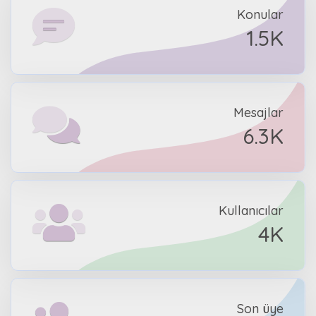
Konular
1.5K
Mesajlar
6.3K
Kullanıcılar
4K
Son üye