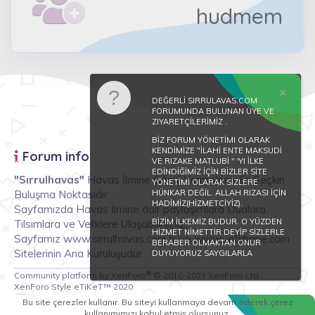
hudmem
DEĞERLİ SIRRULAVAS.COM
FORUMUNDA BULUNAN ÜYE VE
ZIYARETÇİLERİMİZ .
BİZ FORUM YÖNETİMI OLARAK
KENDİMİZE "İLAHİ ENTE MAKSUDİ
Forum info
VE RIZAKE MATLUBİ " 'YI İLKE
EDİNDİĞİMİZ İÇİN BİZLER SİTE
"Sırrulhavas"
Havas İlmine Gönül Vermişlerin En Seçkin
YÖNETİMİ OLARAK SİZLERE
Buluşma Noktasıdır.
HÜNKAR DEĞİL. ALLAH RIZASI İÇİN
HADİMİZ(HİZMETCİYİZ).
Sayfamızda Havas İlmine dair paylaşımlara Dualara,
BİZİM İLKEMİZ BUDUR. O YÜZDEN
Tılsımlara ve Vefklere Ulaşabilirsiniz.
HİZMET NİMETTİR DEYİP SİZLERLE
Sayfamız www.sirrulhavas.com.tr ve www.vefkhane.com
BERABER OLMAKTAN ONUR
Sitelerinin Ana Kuruluşudur.
DUYUYORUZ SAYGILARLA
®
Community platform by XenForo
© 2010-2023 XenForo Ltd.
XenForo Style eTiKeT™ 2020
Tepki lideri konular
Bu site çerezler kullanır. Bu siteyi kullanmaya devam ederek çerez
kullanımımızı kabul etmiş olursunuz.