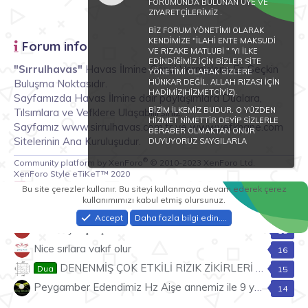
FORUMUNDA BULUNAN ÜYE VE
ZIYARETÇİLERİMİZ .
BİZ FORUM YÖNETİMI OLARAK
KENDİMİZE "İLAHİ ENTE MAKSUDİ
Forum info
VE RIZAKE MATLUBİ " 'YI İLKE
EDİNDİĞİMİZ İÇİN BİZLER SİTE
"Sırrulhavas"
Havas İlmine Gönül Vermişlerin En Seçkin
YÖNETİMİ OLARAK SİZLERE
Buluşma Noktasıdır.
HÜNKAR DEĞİL. ALLAH RIZASI İÇİN
HADİMİZ(HİZMETCİYİZ).
Sayfamızda Havas İlmine dair paylaşımlara Dualara,
BİZİM İLKEMİZ BUDUR. O YÜZDEN
Tılsımlara ve Vefklere Ulaşabilirsiniz.
HİZMET NİMETTİR DEYİP SİZLERLE
Sayfamız www.sirrulhavas.com.tr ve www.vefkhane.com
BERABER OLMAKTAN ONUR
Sitelerinin Ana Kuruluşudur.
DUYUYORUZ SAYGILARLA
®
Community platform by XenForo
© 2010-2023 XenForo Ltd.
XenForo Style eTiKeT™ 2020
Tepki lideri konular
Bu site çerezler kullanır. Bu siteyi kullanmaya devam ederek çerez
kullanımımızı kabul etmiş olursunuz.
Rüyada istediğin şeyi görmek
22
Accept
Daha fazla bilgi edin.…
Sihir büyü için şahsi tecrübem
18
Nice sırlara vakıf olur
16
DENENMİŞ ÇOK ETKİLİ RIZIK ZİKİRLERİ ve AYETLERİ
Dua
15
Peygamber Edendimiz Hz Aişe annemiz ile 9 yaşında mı evlendi
14