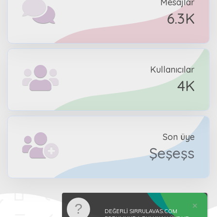
Mesajlar
6.3K
Kullanıcılar
4K
Son üye
Şeşeşs
DEĞERLİ SIRRULAVAS.COM