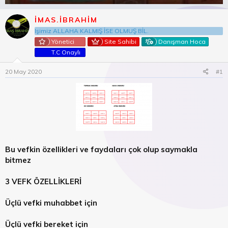
o
a
n
ş
b
l
IMAS.IBRAHIM
u
a
Işimiz ALLAHA KALMIŞ İSE OLMUŞ BİL.
y
n
Yönetici
Site Sahibi
Danışman Hoca
u
g
T.C Onaylı
b
ı
a
ç
20 May 2020
#1
ş
t
l
a
a
r
t
i
a
h
n
i
Bu vefkin özellikleri ve faydaları çok olup saymakla
bitmez
3 VEFK ÖZELLİKLERİ
Üçlü vefki muhabbet için
Üçlü vefki bereket için