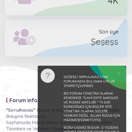
4K
Son üye
Şeşeşs
DEĞERLİ SIRRULAVAS.COM
FORUMUNDA BULUNAN ÜYE VE
ZIYARETÇİLERİMİZ .
BİZ FORUM YÖNETİMI OLARAK
KENDİMİZE "İLAHİ ENTE MAKSUDİ
Forum info
VE RIZAKE MATLUBİ " 'YI İLKE
EDİNDİĞİMİZ İÇİN BİZLER SİTE
"Sırrulhavas"
Havas İlmine Gönül Vermişlerin En Seçkin
YÖNETİMİ OLARAK SİZLERE
Buluşma Noktasıdır.
HÜNKAR DEĞİL. ALLAH RIZASI İÇİN
HADİMİZ(HİZMETCİYİZ).
Sayfamızda Havas İlmine dair paylaşımlara Dualara,
BİZİM İLKEMİZ BUDUR. O YÜZDEN
Tılsımlara ve Vefklere Ulaşabilirsiniz.