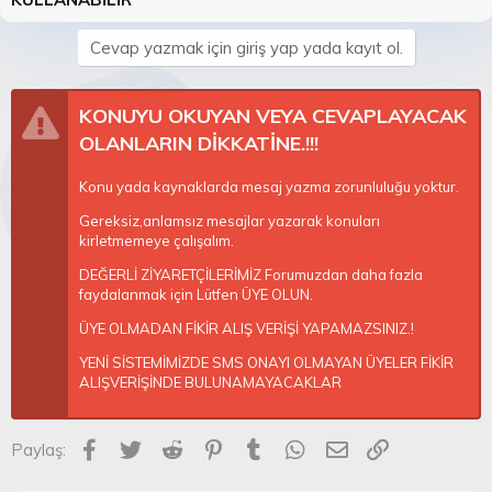
Cevap yazmak için giriş yap yada kayıt ol.
KONUYU OKUYAN VEYA CEVAPLAYACAK
OLANLARIN DİKKATİNE.!!!
Konu yada kaynaklarda mesaj yazma zorunluluğu yoktur.
Gereksiz,anlamsız mesajlar yazarak konuları
kirletmemeye çalışalım.
DEĞERLİ ZİYARETÇİLERİMİZ Forumuzdan daha fazla
faydalanmak için Lütfen ÜYE OLUN.
ÜYE OLMADAN FİKİR ALIŞ VERİŞİ YAPAMAZSINIZ.!
YENİ SİSTEMİMİZDE SMS ONAYI OLMAYAN ÜYELER FİKİR
ALIŞVERİŞİNDE BULUNAMAYACAKLAR
Facebook
Twitter
Reddit
Pinterest
Tumblr
WhatsApp
E-posta
Link
Paylaş: