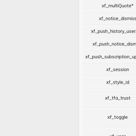
xf_multiQuote*
xf_notice_dismis
xf_push_history_user
xf_push_notice_dism
xf_push_subscription_
xf_session
xf_style_id
xf_tfa_trust
xf_toggle