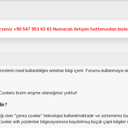
eniz +90 547 953 63 63 Numaralı iletişim hattımızdan bizlere
zlerin nasıl kullanıldığını anlatan bilgi içerir. Forumu kullanmaya 
Cookies bizim erişme olanağımız yoktur!
ir?
liği olan "çerez,cookie" teknolojisi kullanılmaktadır ve sistemimiz 
ookie adlı yazılımlar bilgisayarınıza kaydolmuş küçük çaplı bilgile