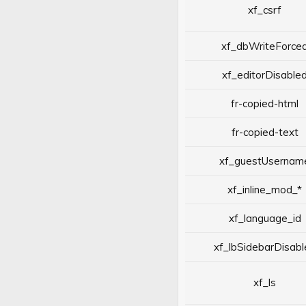
xf_csrf
xf_dbWriteForce
xf_editorDisable
fr-copied-html
fr-copied-text
xf_guestUsernam
xf_inline_mod_*
xf_language_id
xf_lbSidebarDisabl
xf_ls