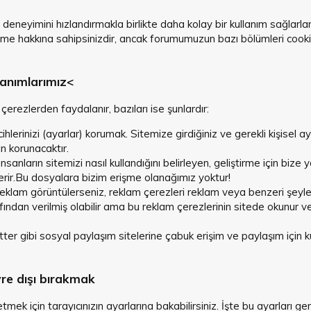
t deneyimini hızlandırmakla birlikte daha kolay bir kullanım sağlarl
tme hakkına sahipsinizdir, ancak forumumuzun bazı bölümleri cookie t
lanımlarımız<
erezlerden faydalanır, bazıları ise şunlardır:
hlerinizi (ayarlar) korumak. Sitemize girdiğiniz ve gerekli kişisel ay
çin korunacaktır.
 İnsanların sitemizi nasıl kullandığını belirleyen, geliştirme için biz
erir.Bu dosyalara bizim erişme olanağımız yoktur!
eklam görüntülerseniz, reklam çerezleri reklam veya benzeri şeyler
fından verilmiş olabilir ama bu reklam çerezlerinin sitede okunur v
er gibi sosyal paylaşım sitelerine çabuk erişim ve paylaşım için k
re dışı bırakmak
ek için tarayıcınızın ayarlarına bakabilirsiniz. İşte bu ayarları gerçek