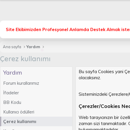
Site Ekibimizden Profesyonel Anlamda Destek Almak isters
Ana sayfa
Yardım
Çerez kullanımı
Yardım
Bu sayfa Cookies yani Çere
olacaksınız.
Forum kurallarımız
İfadeler
Sisteminizdeki Çerezlere/
BB Kodu
Çerezler/Cookies Ned
Kullanıcı ödülleri
Web tarayıcınızın bir özel
Çerez kullanımı
zaman sizi tanımaktadır. C
bulunmamaktadırlar.