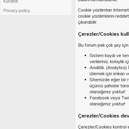
Kurallar
Cookie yazılımları Interne
Privacy policy
cookie yazılımlarını redde
çıkarabilir.
Çerezler/Cookies kul
Bu forum pek çok şey için ç
Sistem kaydı ve terci
verileriniz, kolaylık i
Analitik. (Analytics)
izlemek için imkan v
Sitemizde eğer bir r
üçüncü şahıslar tara
olanağımız yoktur!
Facebook veya Twitt
olanağımız yoktur!
Çerezler/Cookies dev
Çerezler/Cookies kontrol etm