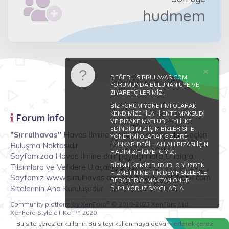
hudmem
DEĞERLİ SIRRULAVAS.COM
FORUMUNDA BULUNAN ÜYE VE
ZIYARETÇİLERİMİZ .
BİZ FORUM YÖNETİMI OLARAK
KENDİMİZE "İLAHİ ENTE MAKSUDİ
Forum info
VE RIZAKE MATLUBİ " 'YI İLKE
EDİNDİĞİMİZ İÇİN BİZLER SİTE
"Sırrulhavas"
Havas İlmine Gönül Vermişlerin En Seçkin
YÖNETİMİ OLARAK SİZLERE
Buluşma Noktasıdır.
HÜNKAR DEĞİL. ALLAH RIZASI İÇİN
HADİMİZ(HİZMETCİYİZ).
Sayfamızda Havas İlmine dair paylaşımlara Dualara,
BİZİM İLKEMİZ BUDUR. O YÜZDEN
Tılsımlara ve Vefklere Ulaşabilirsiniz.
HİZMET NİMETTİR DEYİP SİZLERLE
Sayfamız www.sirrulhavas.com.tr ve www.vefkhane.com
BERABER OLMAKTAN ONUR
Sitelerinin Ana Kuruluşudur.
DUYUYORUZ SAYGILARLA
®
Community platform by XenForo
© 2010-2023 XenForo Ltd.
XenForo Style eTiKeT™ 2020
Tepki lideri konular
Bu site çerezler kullanır. Bu siteyi kullanmaya devam ederek çerez