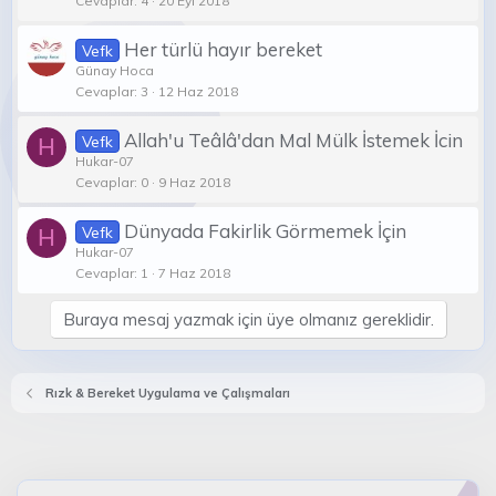
Cevaplar
4
20 Eyl 2018
Her türlü hayır bereket
Vefk
Günay Hoca
Cevaplar
3
12 Haz 2018
Allah'u Teâlâ'dan Mal Mülk İstemek İcin
Vefk
H
Hukar-07
Cevaplar
0
9 Haz 2018
Dünyada Fakirlik Görmemek İçin
Vefk
H
Hukar-07
Cevaplar
1
7 Haz 2018
Buraya mesaj yazmak için üye olmanız gereklidir.
Rızk & Bereket Uygulama ve Çalışmaları