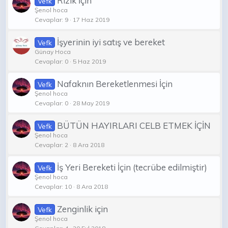
Rızık İçin
Vefk
Şenol hoca
Cevaplar
9
17 Haz 2019
İşyerinin iyi satış ve bereket
Vefk
Günay Hoca
Cevaplar
0
5 Haz 2019
Nafaknın Bereketlenmesi İçin
Vefk
Şenol hoca
Cevaplar
0
28 May 2019
BÜTÜN HAYIRLARI CELB ETMEK İÇİN
Vefk
Şenol hoca
Cevaplar
2
8 Ara 2018
İş Yeri Bereketi İçin (tecrübe edilmiştir)
Vefk
Şenol hoca
Cevaplar
10
8 Ara 2018
Zenginlik için
Vefk
Şenol hoca