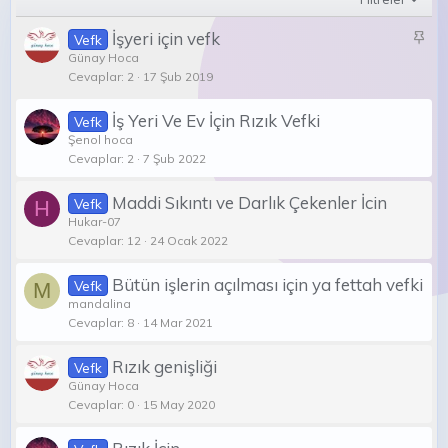
S
İşyeri için vefk
Vefk
a
Günay Hoca
Cevaplar
2
17 Şub 2019
b
i
İş Yeri Ve Ev İçin Rızık Vefki
t
Vefk
Şenol hoca
Cevaplar
2
7 Şub 2022
Maddi Sıkıntı ve Darlık Çekenler İcin
Vefk
H
Hukar-07
Cevaplar
12
24 Ocak 2022
Bütün işlerin açılması için ya fettah vefki
Vefk
M
mandalina
Cevaplar
8
14 Mar 2021
Rızık genişliği
Vefk
Günay Hoca
Cevaplar
0
15 May 2020