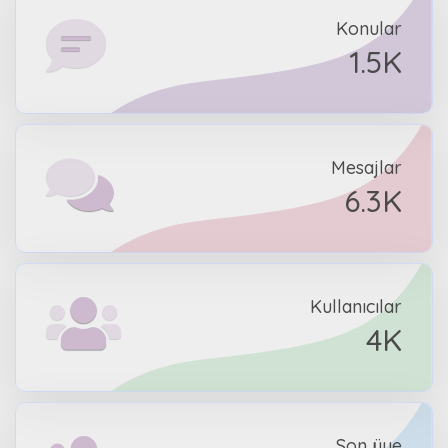
Konular
1.5K
Mesajlar
6.3K
Kullanıcılar
4K
Son üye