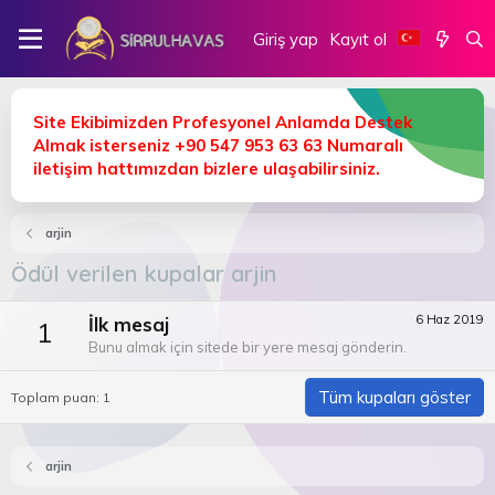
Giriş yap
Kayıt ol
Site Ekibimizden Profesyonel Anlamda Destek
Almak isterseniz +90 547 953 63 63 Numaralı
iletişim hattımızdan bizlere ulaşabilirsiniz.
arjin
Ödül verilen kupalar arjin
6 Haz 2019
İlk mesaj
1
Bunu almak için sitede bir yere mesaj gönderin.
Tüm kupaları göster
Toplam puan: 1
arjin