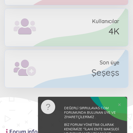
Kullanıcılar
4K
Son üye
Şeşeşs
DEĞERLİ SIRRULAVAS.COM
FORUMUNDA BULUNAN ÜYE VE
ZIYARETÇİLERİMİZ .
BİZ FORUM YÖNETİMI OLARAK
KENDİMİZE "İLAHİ ENTE MAKSUDİ
Forum info