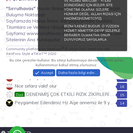
VE RIZAKE MATLUBİ " 'YI İLKE
EDİNDİĞİMİZ İÇİN BİZLER SİTE
"Sırrulhavas"
Havas İlmine Gönül Vermişlerin En Seçkin
YÖNETİMİ OLARAK SİZLERE
Buluşma Noktasıdır.
HÜNKAR DEĞİL. ALLAH RIZASI İÇİN
HADİMİZ(HİZMETCİYİZ).
Sayfamızda Havas İlmine dair paylaşımlara Dualara,
BİZİM İLKEMİZ BUDUR. O YÜZDEN
Tılsımlara ve Vefklere Ulaşabilirsiniz.
HİZMET NİMETTİR DEYİP SİZLERLE
Sayfamız www.sirrulhavas.com.tr ve www.vefkhane.com
BERABER OLMAKTAN ONUR
Sitelerinin Ana Kuruluşudur.
DUYUYORUZ SAYGILARLA
®
Community platform by XenForo
© 2010-2023 XenForo Ltd.
XenForo Style eTiKeT™ 2020
Tepki lideri konular
Bu site çerezler kullanır. Bu siteyi kullanmaya devam ederek çerez
kullanımımızı kabul etmiş olursunuz.
Rüyada istediğin şeyi görmek
22
Accept
Daha fazla bilgi edin.…
Sihir büyü için şahsi tecrübem
18
Nice sırlara vakıf olur
16
DENENMİŞ ÇOK ETKİLİ RIZIK ZİKİRLERİ ve AYETLERİ
Dua
15
Peygamber Edendimiz Hz Aişe annemiz ile 9 yaşında mı evlendi
14