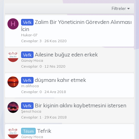
Filtreler
Zalim Bir Yöneticinin Görevden Alınması
Vefk
H
İcin
Hukar-07
Cevaplar
3
26 Kas 2020
Ailesine buğuz eden erkek
Vefk
Günay Hoca
Cevaplar
0
12 Nis 2020
düşmanı kahır etmek
Vefk
m.alihoca
Cevaplar
0
24 Ara 2018
Bir kişinin aklını kaybetmesini istersen
Vefk
Şenol hoca
Cevaplar
1
29 Kas 2018
Tefrik
Tılsım
Günay Hoca