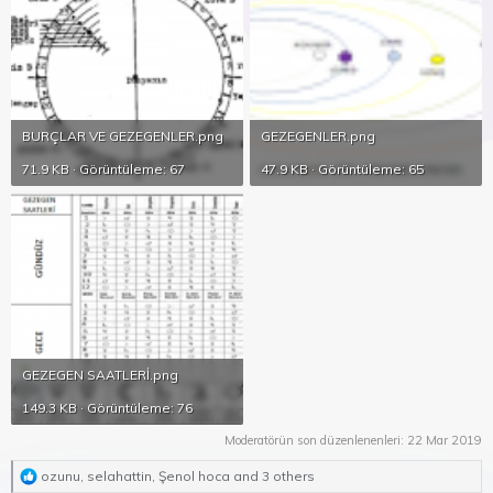
“Gezegenlerin açıklanan sıfatlarının, hallerinin kendilerine
mahsus saatlerde beden ve ruhlara yaptıkları gizli; görünmez
tesirleri vardır.”
Yedi gezegenin sıra ile ve saat be saat yeryüzün de yaptıkları
tesirleri tesbit edilmiştir. Bu tesirleri nazımla ifade ediyoruz.”
Gene bu konudaki bilgileri, aynı kitabın «Manzume» adlı
bölümünde...​
BURÇLAR VE GEZEGENLER.png
GEZEGENLER.png
71.9 KB · Görüntüleme: 67
47.9 KB · Görüntüleme: 65
GEZEGEN SAATLERİ.png
149.3 KB · Görüntüleme: 76
Moderatörün son düzenlenenleri:
22 Mar 2019
R
ozunu
,
selahattin
,
Şenol hoca
and 3 others
e