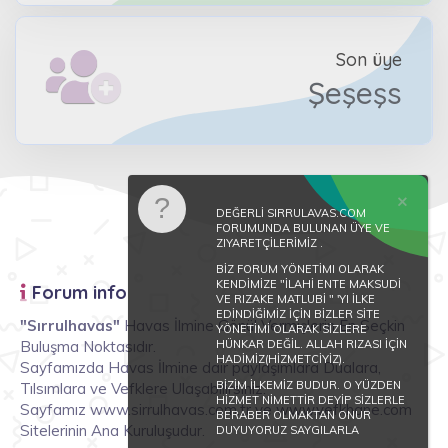
Son üye
Şeşeşs
DEĞERLİ SIRRULAVAS.COM
FORUMUNDA BULUNAN ÜYE VE
ZIYARETÇİLERİMİZ .
BİZ FORUM YÖNETİMI OLARAK
KENDİMİZE "İLAHİ ENTE MAKSUDİ
Forum info
VE RIZAKE MATLUBİ " 'YI İLKE
EDİNDİĞİMİZ İÇİN BİZLER SİTE
"Sırrulhavas"
Havas İlmine Gönül Vermişlerin En Seçkin
YÖNETİMİ OLARAK SİZLERE
Buluşma Noktasıdır.
HÜNKAR DEĞİL. ALLAH RIZASI İÇİN
HADİMİZ(HİZMETCİYİZ).
Sayfamızda Havas İlmine dair paylaşımlara Dualara,
BİZİM İLKEMİZ BUDUR. O YÜZDEN
Tılsımlara ve Vefklere Ulaşabilirsiniz.
HİZMET NİMETTİR DEYİP SİZLERLE
Sayfamız www.sirrulhavas.com.tr ve www.vefkhane.com
BERABER OLMAKTAN ONUR
Sitelerinin Ana Kuruluşudur.
DUYUYORUZ SAYGILARLA