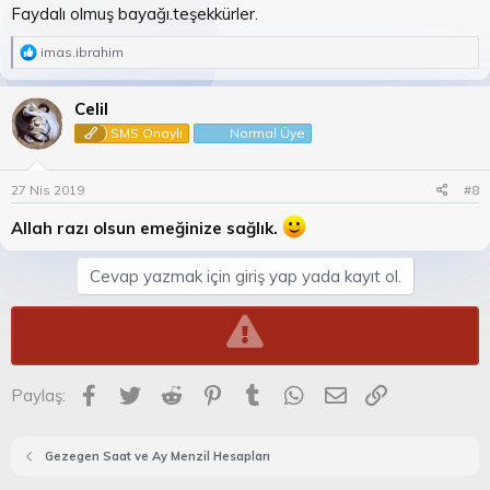
Faydalı olmuş bayağı.teşekkürler.
R
imas.ibrahim
e
a
c
Celil
t
SMS Onaylı
Normal Üye
i
o
n
27 Nis 2019
#8
s
:
Allah razı olsun emeğinize sağlık.
Cevap yazmak için giriş yap yada kayıt ol.
Facebook
Twitter
Reddit
Pinterest
Tumblr
WhatsApp
E-posta
Link
Paylaş:
Gezegen Saat ve Ay Menzil Hesapları