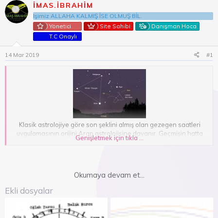
b
l
IMAS.IBRAHIM
u
a
Işimiz ALLAHA KALMIŞ İSE OLMUŞ BİL.
y
n
Yönetici
Site Sahibi
Danışman Hoca
u
g
T.C Onaylı
b
ı
a
ç
14 Mar 2019
#1
ş
t
l
a
a
r
t
i
a
h
n
i
Klasik astrolojiye göre son şeklini almış olan gezegen saatleri
uygulamasının orijini Arap astrolojisine dayanır. Geçmişin hatta
Genişletmek için tıkla ...
asırlar öncesinin çok önemli mutasavvıf alimleri tarafından
tespitleri, denemeleri ve uygulamalarıyla tecrübe edilmiş ve
kitaplarına aktarılmıştır. Bu konudaki en detaylı ve derin bilgiler
Muhyiddin Arabi ve İbrahim Hakkı Erzurumi’ inin eserlerinde yer
Okumaya devam et...
alır.
Bu konu ile ilgili olarak, değerli İslam Alimi ve Tasavvuf ehli;
Ekli dosyalar
Erzurumlu İbrahim Hakkı Hz.’leri «MARİFETNAME» isimli çok değerli
eserinde, 7 gezegenin gün boyunca olan etkilerinden bahsederek
özetle şöyle anlatır…