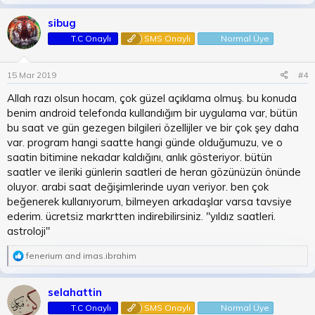
a
c
sibug
t
T.C Onaylı
SMS Onaylı
Normal Üye
i
o
n
15 Mar 2019
#4
s
:
Allah razı olsun hocam, çok güzel açıklama olmuş. bu konuda
benim android telefonda kullandığım bir uygulama var, bütün
bu saat ve gün gezegen bilgileri özellijler ve bir çok şey daha
var. program hangi saatte hangi günde olduğumuzu, ve o
saatin bitimine nekadar kaldığını, anlık gösteriyor. bütün
saatler ve ileriki günlerin saatleri de heran gözünüzün önünde
oluyor. arabi saat değişimlerinde uyarı veriyor. ben çok
beğenerek kullanıyorum, bilmeyen arkadaşlar varsa tavsiye
ederim. ücretsiz markrtten indirebilirsiniz. "yıldız saatleri.
astroloji"
R
fenerium
and
imas.ibrahim
e
a
c
selahattin
t
T.C Onaylı
SMS Onaylı
Normal Üye
i