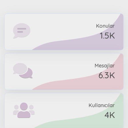
Konular
1.5K
Mesajlar
6.3K
Kullanıcılar
4K